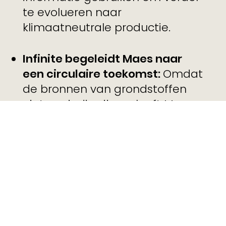
te evolueren naar
klimaatneutrale productie.
Infinite begeleidt Maes naar
een circulaire toekomst:
Omdat
de bronnen van grondstoffen
niet oneindig zijn, gelooft Maes
dat hun producten dat wél
moeten zijn. Ze zetten dan ook
graag hun schouders onder een
circulaire toekomst. Als high-
end fabrikant onderzoeken ze
alle mogelijke natuurlijke
materialen om tot een volledig
circulair product te komen.