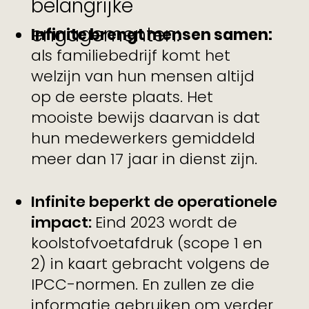
belangrijke
engagementen:
Infinite brengt mensen samen:
als familiebedrijf komt het
welzijn van hun mensen altijd
op de eerste plaats. Het
mooiste bewijs daarvan is dat
hun medewerkers gemiddeld
meer dan 17 jaar in dienst zijn.
Infinite beperkt de operationele
impact:
Eind 2023 wordt de
koolstofvoetafdruk (scope 1 en
2) in kaart gebracht volgens de
IPCC-normen. En zullen ze die
informatie gebruiken om verder