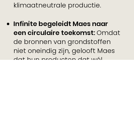
klimaatneutrale productie.
Infinite begeleidt Maes naar
een circulaire toekomst:
Omdat
de bronnen van grondstoffen
niet oneindig zijn, gelooft Maes
dat hun producten dat wél
moeten zijn. Ze zetten dan ook
graag hun schouders onder een
circulaire toekomst. Als high-
end fabrikant onderzoeken ze
alle mogelijke natuurlijke
materialen om tot een volledig
circulair product te komen.