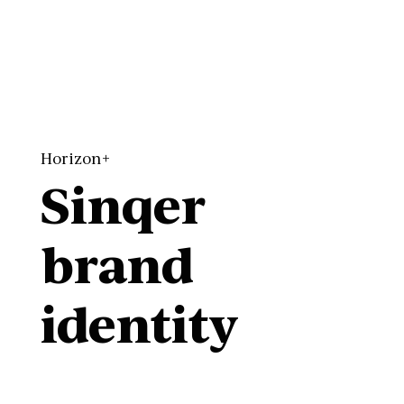
Horizon+
Sinqer
brand
identity