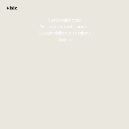
Visie
Sustainabillable
Onderzoek: sustainapoll
Sustainabillable sessions
Opinie