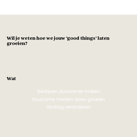
Wil je weten hoe we jouw 'good things' laten
groeien?
Wat
Bedrijven duurzamer maken
Duurzame merken doen groeien
Gedrag veranderen