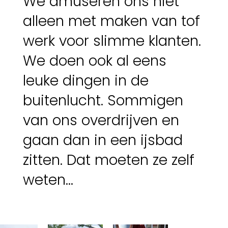
We amuseren ons niet
alleen met maken van tof
werk voor slimme klanten.
We doen ook al eens
leuke dingen in de
buitenlucht. Sommigen
Wannes van Giel
CEO
van ons overdrijven en
gaan dan in een ijsbad
zitten. Dat moeten ze zelf
weten…