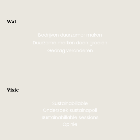
Wat
Bedrijven duurzamer maken
Duurzame merken doen groeien
Gedrag veranderen
Visie
Sustainabillable
Onderzoek: sustainapoll
Sustainabillable sessions
Opinie