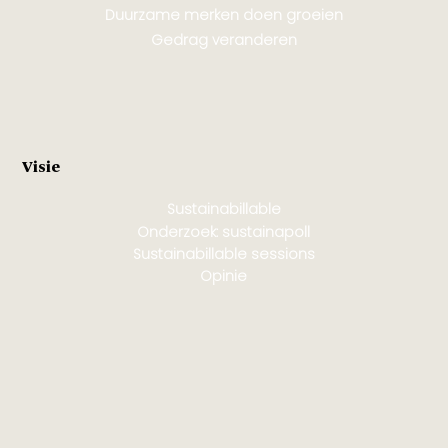
Duurzame merken doen groeien
Gedrag veranderen
Visie
Sustainabillable
Onderzoek: sustainapoll
Sustainabillable sessions
Opinie