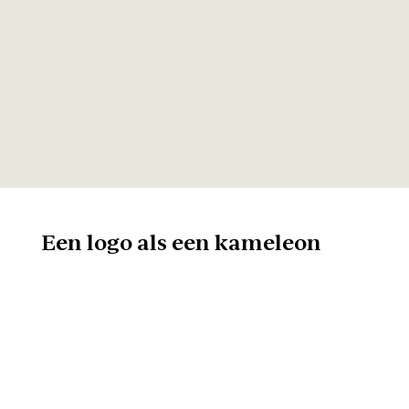
Een logo als een kameleon
Omdat er in Europa
verschillende
consumentenorganisaties zijn
met elk hun eigen huisstijl, was
het ook belangrijk dat het logo