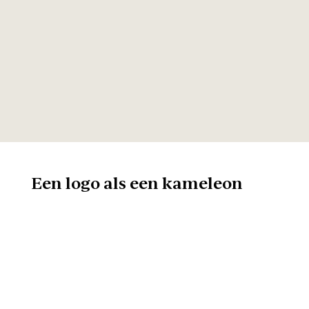
Een logo als een kameleon
Omdat er in Europa
verschillende
consumentenorganisaties zijn
met elk hun eigen huisstijl, was
het ook belangrijk dat het logo