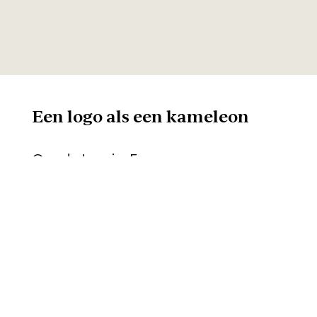
Een logo als een kameleon
Omdat er in Europa
verschillende
consumentenorganisaties zijn
met elk hun eigen huisstijl, was
het ook belangrijk dat het logo
en de huisstijl van Approved by
Tomorrow makkelijk
aanpasbaar was. Daarom