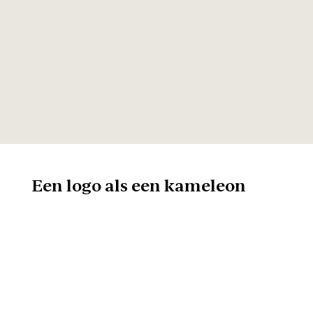
Een logo als een kameleon
Omdat er in Europa
verschillende
consumentenorganisaties zijn
met elk hun eigen huisstijl, was
het ook belangrijk dat het logo