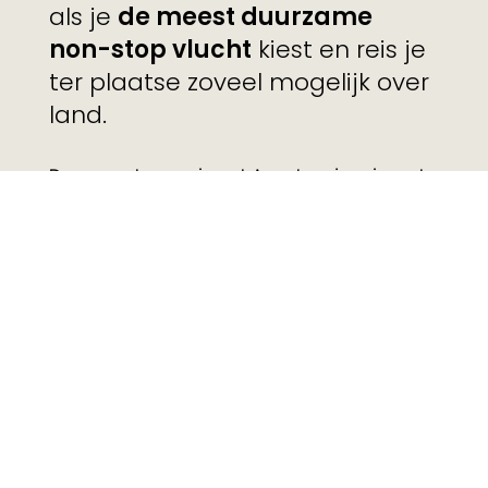
als je
de meest duurzame
non-stop vlucht
kiest en reis je
ter plaatse zoveel mogelijk over
land.
Daarnaast organiseert Avontuur je reis met
lokale ondernemers, slaap of eet je bij veel
reizen minstens een keer bij mensen thuis
en worden er verschillende sociale
projecten gesteund.
De campagne werd in Nederland en
België uitgerold in kranten en magazines,
direct mail, web en social media.
Wil je weten hoe we jouw 'good things' laten
groeien?