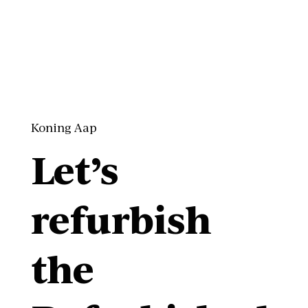
Koning Aap
Let’s
refurbish
the