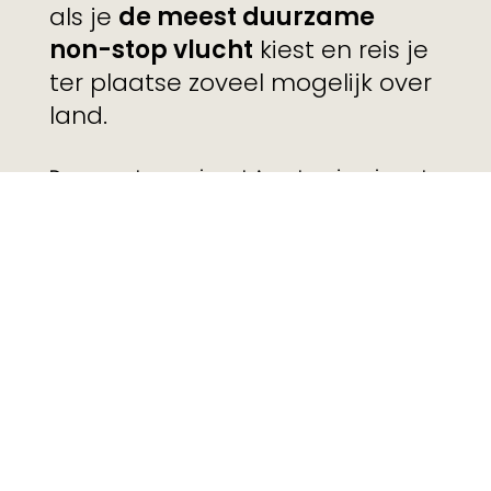
als je
de meest duurzame
non-stop vlucht
kiest en reis je
ter plaatse zoveel mogelijk over
land.
Daarnaast organiseert Avontuur je reis met
lokale ondernemers, slaap of eet je bij veel
reizen minstens een keer bij mensen thuis
en worden er verschillende sociale
projecten gesteund.
De campagne werd in Nederland en
België uitgerold in kranten en magazines,
direct mail, web en social media.
Wil je weten hoe we jouw 'good things' laten
groeien?