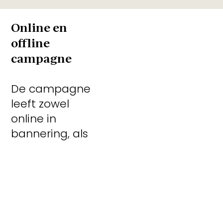
Online en
offline
campagne
De campagne
leeft zowel
online in
bannering, als
offline via
advertenties
en loopt erg
goed. Op
slechts een