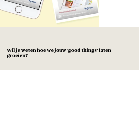
Wil je weten hoe we jouw 'good things' laten
groeien?
Wat
Bedrijven duurzamer maken
Duurzame merken doen groeien
Gedrag veranderen