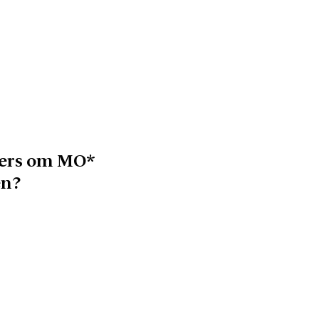
zers om MO*
en?