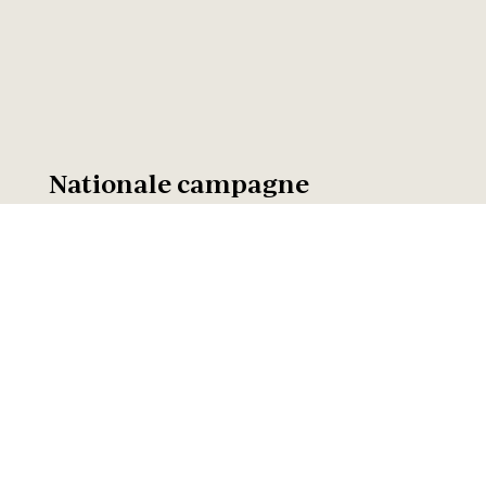
Nationale campagne
De campagne spreekt wie twijfelt over
beleggen
rechtstreeks aan
. Van 20
november tot 15 december doen we dit via
het netwerk van ClearChannel. De
radiospots zijn te horen op Radio 1, Radio 2,
JOEFM en Q music.