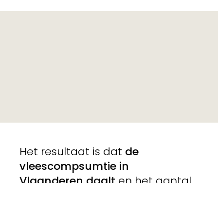
Het resultaat is dat
de
vleescompsumtie in
Vlaanderen daalt
en het aantal
mensen dat vegetarisch eet of
een vleesvrije dag inlast