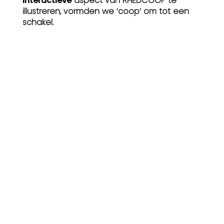
interactieve
aspect van RHEDCOOP te
illustreren, vormden we ‘coop’ om tot een
schakel.