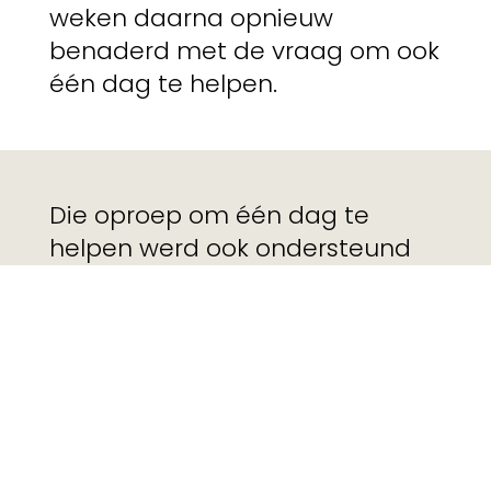
weken daarna opnieuw
benaderd met de vraag om ook
één dag te helpen.
Die oproep om één dag te
helpen werd ook ondersteund
door een influencerscampagne.
Een heel aantal Gentse
influencers werden
aangesproken om een dag
vrijwilligerswerk te doen. Onder
andere Lies Polet en Hakim
Chatar zegden toe en deelden