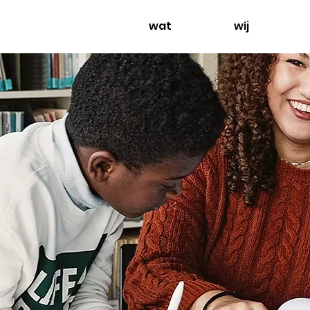
wat
wij