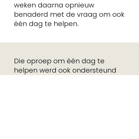
weken daarna opnieuw
benaderd met de vraag om ook
één dag te helpen.
Die oproep om één dag te
helpen werd ook ondersteund
door een influencerscampagne.
Een heel aantal Gentse
influencers werden
aangesproken om een dag
vrijwilligerswerk te doen. Onder
andere Lies Polet en Hakim
Chatar zegden toe en deelden