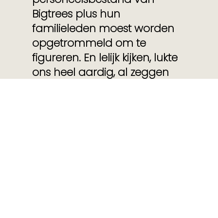
Bigtrees plus hun
familieleden moest worden
opgetrommeld om te
figureren. En lelijk kijken, lukte
ons heel aardig, al zeggen
we het zelf. Mocht het
uiteindelijk niks worden met
die
duurzaamheidscommunicati
e kunt u ons altijd nog bellen
voor uiterst professioneel
getrokken lelijk smoelwerk!