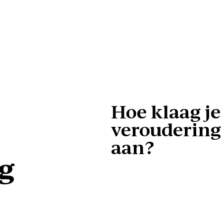
Hoe klaag j
veroudering 
aan?
g