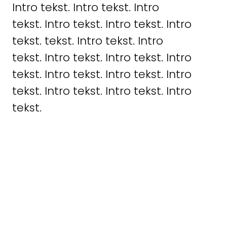
Intro tekst. Intro tekst. Intro
tekst. Intro tekst
.
Intro tekst
.
Intro
tekst. tekst
.
Intro tekst
.
Intro
tekst. Intro tekst
.
Intro tekst
.
Intro
tekst. Intro tekst
.
Intro tekst
.
Intro
tekst. Intro tekst
.
Intro tekst
.
Intro
tekst
.