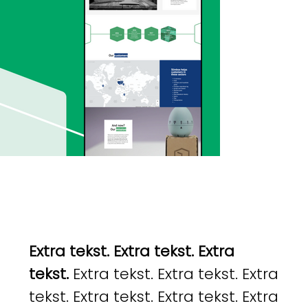
Extra tekst. Extra tekst. Extra
tekst.
Extra tekst. Extra tekst. Extra
tekst. Extra tekst. Extra tekst. Extra