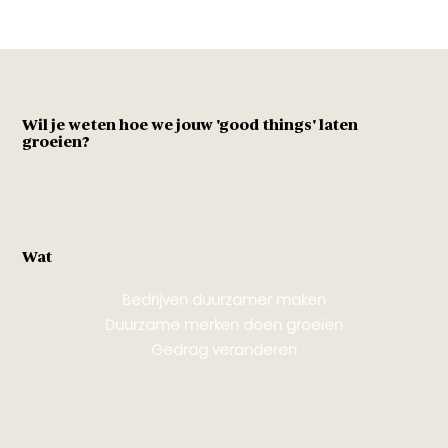
Wil je weten hoe we jouw 'good things' laten
groeien?
Wat
Bedrijven duurzamer maken
Duurzame merken doen groeien
Gedrag veranderen