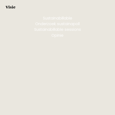
Visie
Sustainabillable
Onderzoek: sustainapoll
Sustainabillable sessions
Opinie