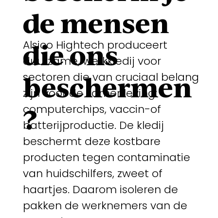
de mensen
Alsico Hightech produceert
die ons
duurzame, werkkledij voor
sectoren die van cruciaal belang
beschermen
zijn voor de samenleving:
computerchips, vaccin-of
?
batterijproductie. De kledij
beschermt deze kostbare
producten tegen contaminatie
van huidschilfers, zweet of
haartjes. Daarom isoleren de
pakken de werknemers van de