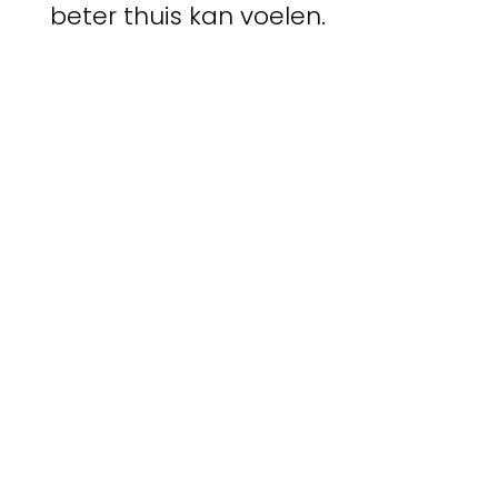
beter thuis kan voelen.
Naar een campagne
Vervolgens bouwden we een