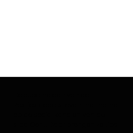
De superhelden van de
Restjesredders leven met name
op de social kanalen van de
stad Gent. Daar brengen ze tips