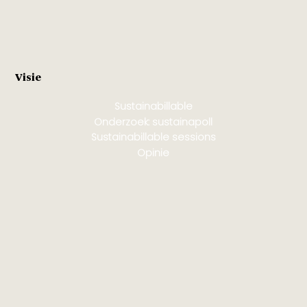
Visie
Sustainabillable
Onderzoek: sustainapoll
Sustainabillable sessions
Opinie