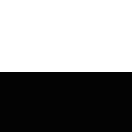
Enter De Restjesredders, een
groep supersimpele
bereidingen die elk restje weet
te redden uit de klauwen van de
vuilbak.
Supersoeper
hakt alle