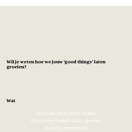
Wil je weten hoe we jouw 'good things' laten
groeien?
Wat
Bedrijven duurzamer maken
Duurzame merken doen groeien
Gedrag veranderen