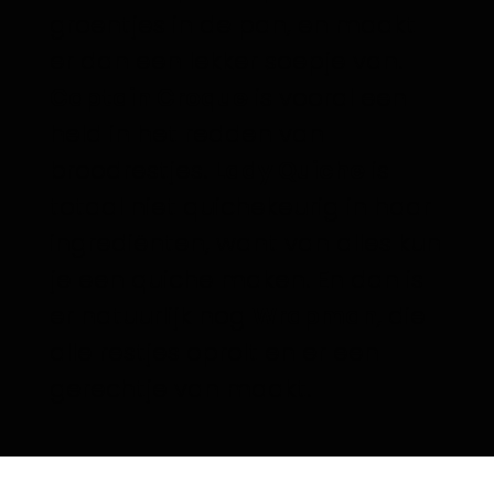
groentjes in de pan, en maakt
er dan een lekker soepje van.
Captain Croque
is vooral een
held in het redden van
broodrestjes.
Lady Quiche
is
totaal niet quichekeurig in haar
ingrediënten, want van alles kun
je een quiche maken. En dan is
er natuurlijk nog
Wrapman
, die
alle restjes oprolt en er een
gerechtje van maakt.