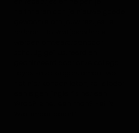
en receptjes en helpen je
herinneren aan je nieuwe goede
gewoonte om jouw restjes te
redden. De Restjesredders
werden onweerstaanbaar
schattig geïllustreerd en
geanimeerd door onze collega
Leyre. En ze kregen, omdat we
het niet konden laten, zelfs ieder
een eigen jingle. “Is het een
Wrap? Is het een man? Het is
Wrapmaaaaaan!”