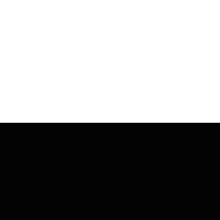
Enter De Restjesredders, een
groep supersimpele
bereidingen die elk restje weet
te redden uit de klauwen van de
vuilbak.
Supersoeper
hakt alle