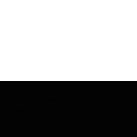
De superhelden van de
Restjesredders leven met name
op de social kanalen van de
stad Gent. Daar brengen ze tips