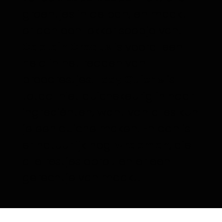
groentjes in de pan, en maakt
er dan een lekker soepje van.
Captain Croque
is vooral een
held in het redden van
broodrestjes.
Lady Quiche
is
totaal niet quichekeurig in haar
ingrediënten, want van alles kun
je een quiche maken. En dan is
er natuurlijk nog
Wrapman
, die
alle restjes oprolt en er een
gerechtje van maakt.