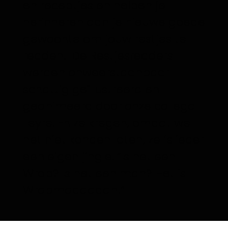
en receptjes en helpen je
herinneren aan je nieuwe goede
gewoonte om jouw restjes te
redden. De Restjesredders
werden onweerstaanbaar
schattig geïllustreerd en
geanimeerd door onze collega
Leyre. En ze kregen, omdat we
het niet konden laten, zelfs ieder
een eigen jingle. “Is het een
Wrap? Is het een man? Het is
Wrapmaaaaaan!”