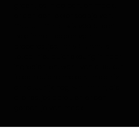
groentjes in de pan, en maakt
er dan een lekker soepje van.
Captain Croque
is vooral een
held in het redden van
broodrestjes.
Lady Quiche
is
totaal niet quichekeurig in haar
ingrediënten, want van alles kun
je een quiche maken. En dan is
er natuurlijk nog
Wrapman
, die
alle restjes oprolt en er een
gerechtje van maakt.