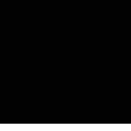
herinneren aan je nieuwe goede
gewoonte om jouw restjes te
redden. De Restjesredders
werden onweerstaanbaar
schattig geïllustreerd en
geanimeerd door onze collega
Leyre. En ze kregen, omdat we
het niet konden laten, zelfs ieder
een eigen jingle. “Is het een
Wrap? Is het een man? Het is
Wrapmaaaaaan!”