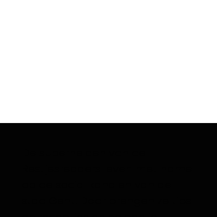
De superhelden van de
Restjesredders leven met name
op de social kanalen van de
stad Gent. Daar brengen ze tips
en receptjes en helpen je