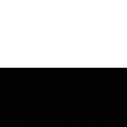
Enter De Restjesredders, een
groep supersimpele
bereidingen die elk restje weet
te redden uit de klauwen van de
vuilbak.
Supersoeper
hakt alle