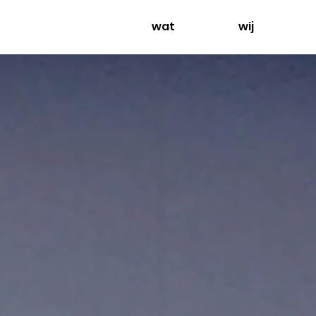
wat
wij