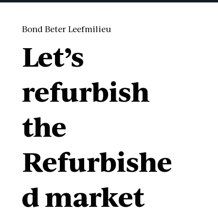
Bond Beter Leefmilieu
Let’s
refurbish
the
Refurbishe
d market