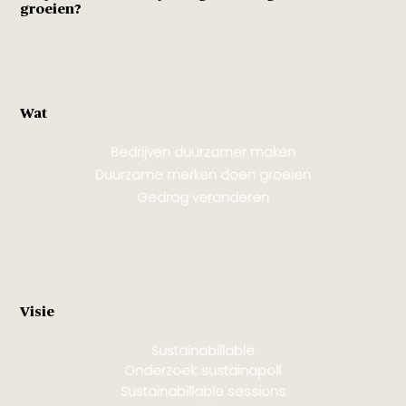
groeien?
Wat
Bedrijven duurzamer maken
Duurzame merken doen groeien
Gedrag veranderen
Visie
Sustainabillable
Onderzoek: sustainapoll
Sustainabillable sessions