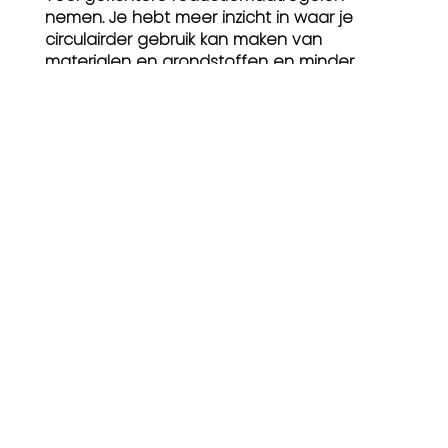
nemen. Je hebt meer inzicht in waar je
circulairder gebruik kan maken van
materialen en grondstoffen en minder
negatieve impact kan maken op
ecosystemen en biodiversiteit. ‘Meten is
weten’ noemen ze dat met een platitude.
Maar het zorgt er dus wel voor dat je écht
positieve impact kan maken. En daar
worden we dus heel vrolijk van!