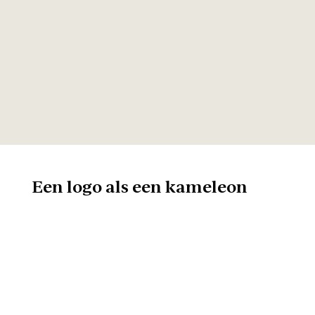
Een logo als een kameleon
Omdat er in Europa
verschillende
consumentenorganisaties zijn
met elk hun eigen huisstijl, was
het ook belangrijk dat het logo