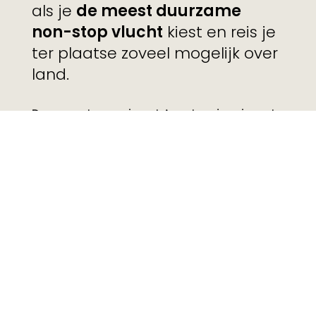
als je
de meest duurzame
non-stop vlucht
kiest en reis je
ter plaatse zoveel mogelijk over
land.
Daarnaast organiseert Avontuur je reis met
lokale ondernemers, slaap of eet je bij veel
reizen minstens een keer bij mensen thuis
en worden er verschillende sociale
projecten gesteund.
De campagne werd in Nederland en
België uitgerold in kranten en magazines,
direct mail, web en social media.
Wil je weten hoe we jouw 'good things' laten
groeien?