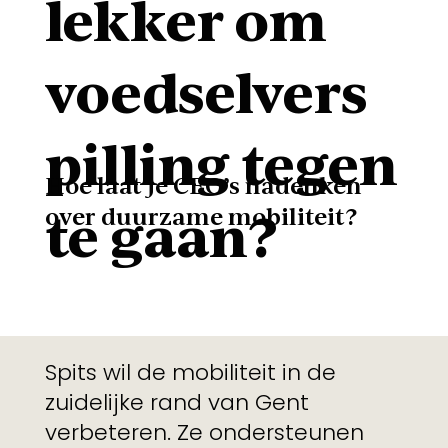
lekker om
voedselvers
pilling tegen
Hoe laat je CEO’s nadenken
over duurzame mobiliteit?
te gaan?
Spits wil de mobiliteit in de
zuidelijke rand van Gent
verbeteren. Ze ondersteunen