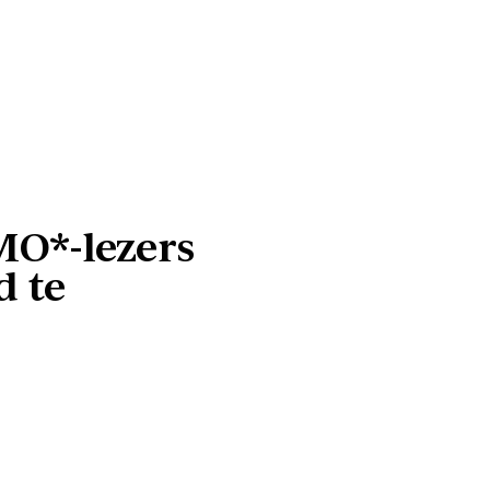
MO*-lezers
d te