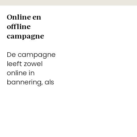
Online en
offline
campagne
De campagne
leeft zowel
online in
bannering, als
offline via
advertenties
en loopt erg
goed. Op
slechts een