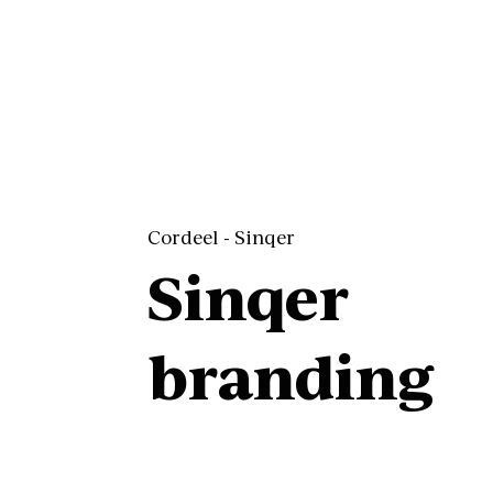
Cordeel - Sinqer
Sinqer
branding