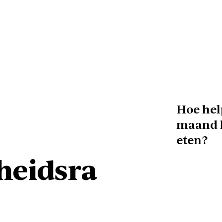
Hoe hel
maand l
eten?
eidsra