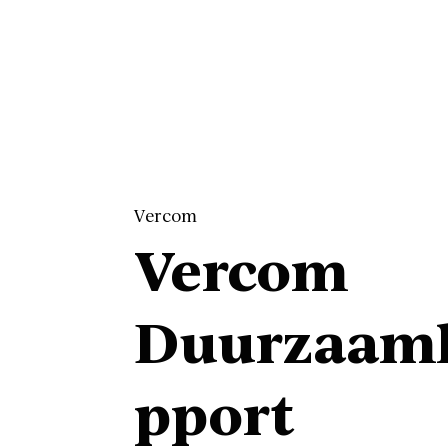
Vercom
Vercom
Duurzaamh
pport