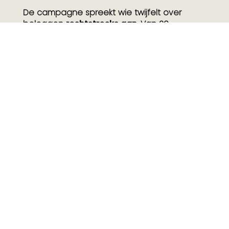
De campagne spreekt wie twijfelt over
beleggen
rechtstreeks aan
. Van 20
november tot 15 december doen we dit via
het netwerk van ClearChannel. De
radiospots zijn te horen op Radio 1, Radio 2,
JOEFM en Q music.
Wil je weten hoe we jouw 'good things' laten
groeien?
Wat
Bedrijven duurzamer maken