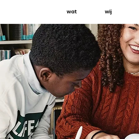
wat
wij