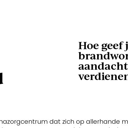
Hoe geef
brandwo
aandacht 
d
verdiene
azorgcentrum dat zich op allerhande m