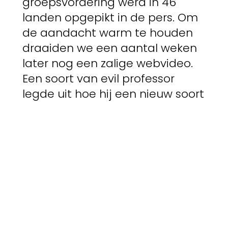
groepsvordering werd in 46
landen opgepikt in de pers. Om
de aandacht warm te houden
draaiden we een aantal weken
later nog een zalige webvideo.
Een soort van evil professor
legde uit hoe hij een nieuw soort
appel gekweekt had die er van
buiten prachtig uitzag maar die
vanbinnen al heel snel rot werd.