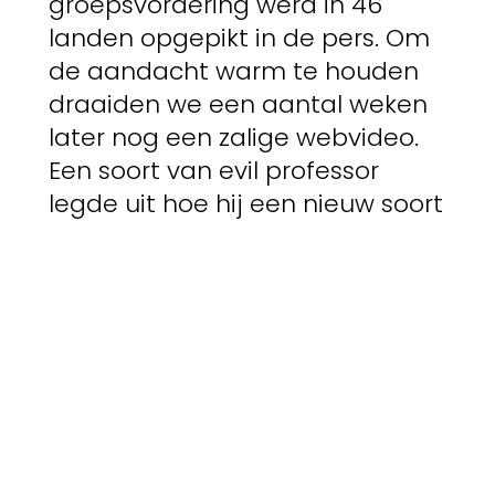
groepsvordering werd in 46
landen opgepikt in de pers. Om
de aandacht warm te houden
draaiden we een aantal weken
later nog een zalige webvideo.
Een soort van evil professor
legde uit hoe hij een nieuw soort
appel gekweekt had die er van
buiten prachtig uitzag maar die
vanbinnen al heel snel rot werd.