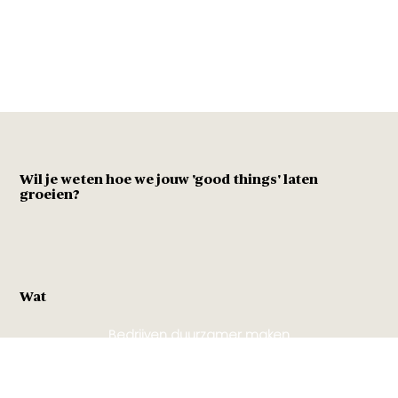
Wil je weten hoe we jouw 'good things' laten
groeien?
Wat
Bedrijven duurzamer maken
Duurzame merken doen groeien
Gedrag veranderen