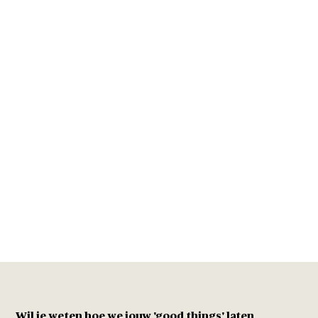
Wil je weten hoe we jouw 'good things' laten