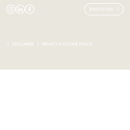
Back to top
|
DISCLAIMER
​ |
PRIVACY & COOKIE POLICY