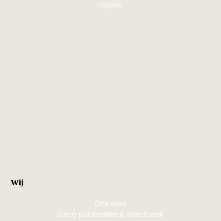
Opinie
Wij
Ons werk
Onze publicaties & handboek