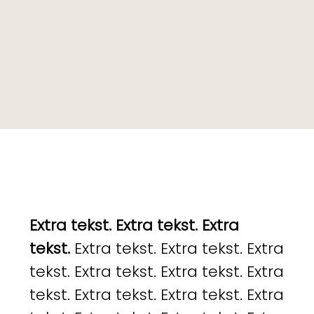
Extra tekst. Extra tekst. Extra
tekst.
Extra tekst. Extra tekst. Extra
tekst. Extra tekst. Extra tekst. Extra
tekst. Extra tekst. Extra tekst. Extra