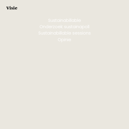
Visie
Sustainabillable
Onderzoek: sustainapoll
Sustainabillable sessions
Opinie