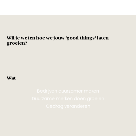
Wil je weten hoe we jouw 'good things' laten
groeien?
Wat
Bedrijven duurzamer maken
Duurzame merken doen groeien
Gedrag veranderen